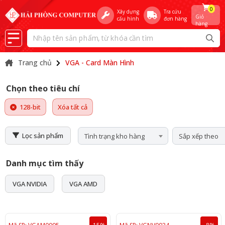
0
Xây dựng
Tra cứu
Giỏ
cấu hình
đơn hàng
hàng
Trang chủ
VGA - Card Màn Hình
Chọn theo tiêu chí
128-bit
Xóa tất cả
Lọc sản phẩm
Tình trạng kho hàng
Sắp xếp theo
Danh mục tìm thấy
VGA NVIDIA
VGA AMD