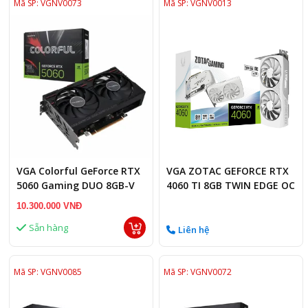
Mã SP: VGNV0073
Mã SP: VGNV0013
VGA Colorful GeForce RTX
VGA ZOTAC GEFORCE RTX
5060 Gaming DUO 8GB-V
4060 TI 8GB TWIN EDGE OC
GDDR7
WHITE
10.300.000 VNĐ
Sẵn hàng
Liên hệ
Mã SP: VGNV0085
Mã SP: VGNV0072