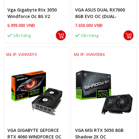
Vga Gigabyte Rtx 3050
VGA ASUS DUAL RX7600
Windforce Oc 8G V2
8GB EVO OC (DUAL-
(N3050Wf2Ocv2-8G)
RX7600-O8G-EVO)
6.999.000 VNĐ
7.650.000 VNĐ
Sẵn hàng
Sẵn hàng
Mã SP: VGNV0015
Mã SP: VGNV0084
VGA GIGABYTE GEFORCE
VGA MSI RTX 5050 8GB
RTX 4060 WINDFORCE OC
Shadow 2X OC