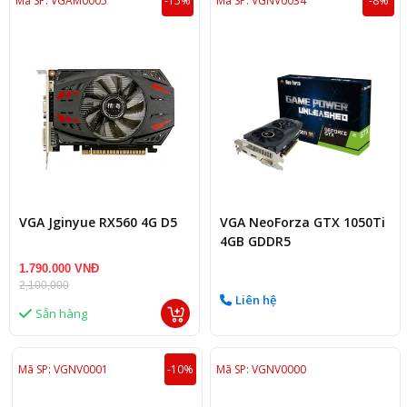
Mã SP: VGAM0005
-15%
Mã SP: VGNV0034
-8%
VGA Jginyue RX560 4G D5
VGA NeoForza GTX 1050Ti
4GB GDDR5
1.790.000 VNĐ
2,100,000
Liên hệ
Sẵn hàng
Mã SP: VGNV0001
-10%
Mã SP: VGNV0000