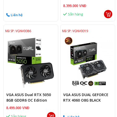
8GB
8.399.000 VNĐ
Sẵn hàng
Liên hệ
Mã SP: VGNV0086
Mã SP: VGNV0019
VGA ASUS Dual RTX 5050
VGA ASUS DUAL GEFORCE
8GB GDDR6 OC Edition
RTX 4060 O8G BLACK
(DUAL-RTX5050-O8G)
8.499.000 VNĐ
Sẵn hàng