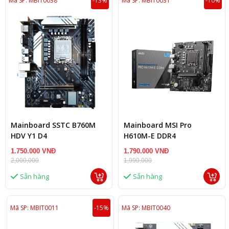
Mã SP: MBIT0038
-13%
Mã SP: MBIT0031
-10%
Mainboard SSTC B760M
Mainboard MSI Pro
HDV Y1 D4
H610M-E DDR4
1.750.000 VNĐ
1.790.000 VNĐ
2,000,000
1,990,000
Sẵn hàng
Sẵn hàng
Mã SP: MBIT0011
-15%
Mã SP: MBIT0040