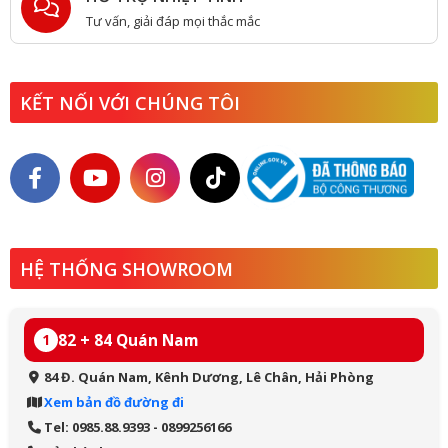
Tư vấn, giải đáp mọi thắc mắc
KẾT NỐI VỚI CHÚNG TÔI
HỆ THỐNG SHOWROOM
82 + 84 Quán Nam
1
84 Đ. Quán Nam, Kênh Dương, Lê Chân, Hải Phòng
Xem bản đồ đường đi
Tel: 0985.88.9393 - 0899256166