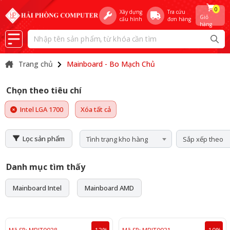
0
Xây dựng
Tra cứu
Giỏ
cấu hình
đơn hàng
hàng
Trang chủ
Mainboard - Bo Mạch Chủ
Chọn theo tiêu chí
Intel LGA 1700
Xóa tất cả
Lọc sản phẩm
Tình trạng kho hàng
Sắp xếp theo
Danh mục tìm thấy
Mainboard Intel
Mainboard AMD