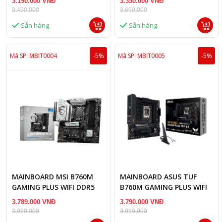
3.190.000 VNĐ
3.350.000 VNĐ
3,490,000
3,690,000
Sẵn hàng
Sẵn hàng
Mã SP: MBIT0004
-5%
Mã SP: MBIT0005
-5%
MAINBOARD MSI B760M
MAINBOARD ASUS TUF
GAMING PLUS WIFI DDR5
B760M GAMING PLUS WIFI
DDR4
3.789.000 VNĐ
3.790.000 VNĐ
3,990,000
3,990,000