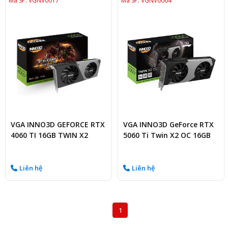
Mã SP: VGNV0017
Mã SP: VGNV0064
VGA INNO3D GEFORCE RTX
VGA INNO3D GeForce RTX
4060 TI 16GB TWIN X2
5060 Ti Twin X2 OC 16GB
GDDR6
GDDR7
Liên hệ
Liên hệ
1