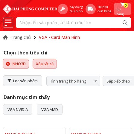
0
Xây dựng
Tra cứu
Giỏ
cấu hình
đơn hàng
hàng
Trang chủ
VGA - Card Màn Hình
Chọn theo tiêu chí
INNO3D
Xóa tất cả
Lọc sản phẩm
Tình trạng kho hàng
Sắp xếp theo
Danh mục tìm thấy
VGA NVIDIA
VGA AMD