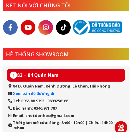
KẾT NỐI VỚI CHÚNG TÔI
HỆ THỐNG SHOWROOM
82 + 84 Quán Nam
1
84 Đ. Quán Nam, Kênh Dương, Lê Chân, Hải Phòng
Xem bản đồ đường đi
Tel: 0985.88.9393 - 0899256166
Bảo hành: 0346.971.787
Email: chotdonhpc@gmail.com
Thời gian mở cửa: Sáng: 8h00 - 12h00 | Chiều: 14h00 -
20h00