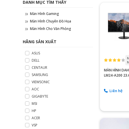
DANH MỤC TÌM THẤY
Màn Hình Gaming
Màn Hình Chuyên Đồ Họa
Màn Hình Cho Văn Phòng
HÃNG SẢN XUẤT
ASUS
M
DELL
M
CENTAUR
MÀN HÌNH DAH
SAMSUNG
LM24-A200 23.
FHD VA 75HZ 
VIEWSONIC
AOC
Liên hệ
GIGABYTE
MSI
HP
ACER
VSP