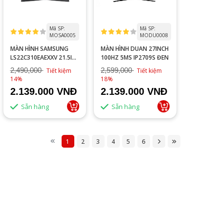
Mã SP:
Mã SP:
MOSA0005
MODU0008
MÀN HÌNH SAMSUNG
MÀN HÌNH DUAN 27INCH
LS22C310EAEXXV 21.5IN
100HZ 5MS IP2709S ĐEN
IPS FHD 75HZ 5MS
2,490,000
2,599,000
Tiết kiệm
Tiết kiệm
14%
18%
2.139.000 VNĐ
2.139.000 VNĐ
Sẵn hàng
Sẵn hàng
1
2
3
4
5
6