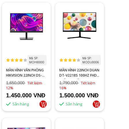
Mã SP:
Mã SP:
MOHI0000
MODU0006
MÀN HÌNH VĂN PHÒNG
MÀN HÌNH 22INCH DUAN
HIKVISION 22INCH DS-
DT-V2218S 100HZ FHD
D5022F2-1V2
TRẮNG HOẶC ĐEN
1,650,000
1,790,000
Tiết kiệm
Tiết kiệm
12%
16%
1.450.000 VNĐ
1.500.000 VNĐ
Sẵn hàng
Sẵn hàng