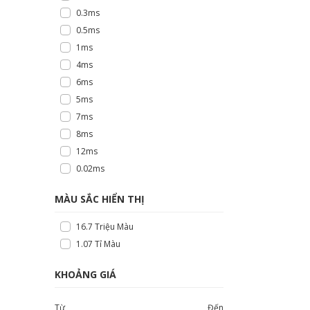
0.3ms
0.5ms
1ms
4ms
6ms
5ms
7ms
8ms
12ms
0.02ms
MÀU SẮC HIỂN THỊ
16.7 Triệu Màu
1.07 Tỉ Màu
KHOẢNG GIÁ
Từ
Đến