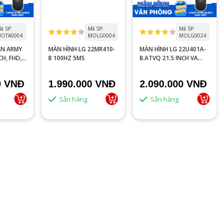
ã SP:
Mã SP:
Mã SP:
OTA0004
MOLG0004
MOLG0024
AN ARMY
MÀN HÌNH LG 22MR410-
MÀN HÌNH LG 22U401A-
CH, FHD,
B 100HZ 5MS
B.ATVQ 21.5 INCH VA
100HZ, FHD
0 VNĐ
1.990.000 VNĐ
2.090.000 VNĐ
Sẵn hàng
Sẵn hàng