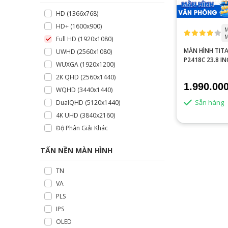
HD (1366x768)
HD+ (1600x900)
M
M
Full HD (1920x1080)
MÀN HÌNH TIT
UWHD (2560x1080)
P2418C 23.8 IN
WUXGA (1920x1200)
144 HZ
2K QHD (2560x1440)
1.990.00
WQHD (3440x1440)
Sẵn hàng
DualQHD (5120x1440)
4K UHD (3840x2160)
Độ Phân Giải Khác
TẤN NỀN MÀN HÌNH
TN
VA
PLS
IPS
OLED