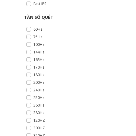
Fast IPS
TẦN SỐ QUÉT
60Hz
75Hz
100Hz
144Hz
165Hz
170Hz
180Hz
200Hz
240Hz
250Hz
360Hz
380Hz
120HZ
300HZ
320HZ