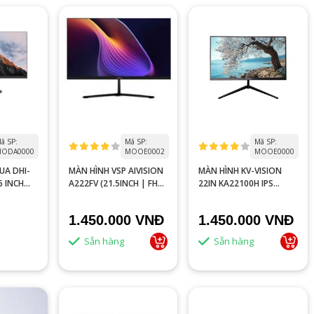
ã SP:
Mã SP:
Mã SP:
ODA0000
MOOE0002
MOOE0000
UA DHI-
MÀN HÌNH VSP AIVISION
MÀN HÌNH KV-VISION
6 INCH
A222FV (21.5INCH | FHD
22IN KA22100H IPS
5MS
| 5MS | 100HZ |
100HZ ĐEN
250CD/M2 | VA)
1.450.000 VNĐ
1.450.000 VNĐ
Sẵn hàng
Sẵn hàng