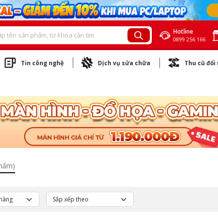
Hotline
0899 256 166
Tin công nghệ
Dịch vụ sửa chữa
Thu cũ đổi
phẩm)