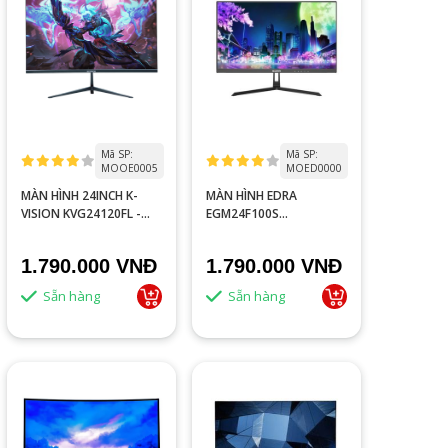
Mã SP:
Mã SP:
MOOE0005
MOED0000
MÀN HÌNH 24INCH K-
MÀN HÌNH EDRA
VISION KVG24120FL -
EGM24F100S
ĐEN | 120HZ, FHD, IPS
(23,8INCH/FHD/IPS/100HZ/1MS)
1.790.000 VNĐ
1.790.000 VNĐ
Sẵn hàng
Sẵn hàng