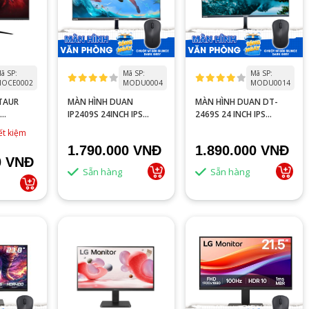
ã SP:
Mã SP:
Mã SP:
OCE0002
MODU0004
MODU0014
TAUR
MÀN HÌNH DUAN
MÀN HÌNH DUAN DT-
IP2409S 24INCH IPS
2469S 24 INCH IPS
100HZ/5MS/
100HZ 1MS
144HZ FHD
ết kiệm
1.790.000 VNĐ
1.890.000 VNĐ
0 VNĐ
Sẵn hàng
Sẵn hàng