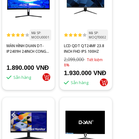
Mã SP:
Mã SP:
MODU0001
MOQT0002
MÀN HÌNH DUAN DT-
LCD QDT QT24MF 23.8
IP2409H 24INCH CONG
INCH FHD IPS 100HZ
100HZ 1MS
2,099,000
Tiết kiệm
8%
1.890.000 VNĐ
1.930.000 VNĐ
Sẵn hàng
Sẵn hàng