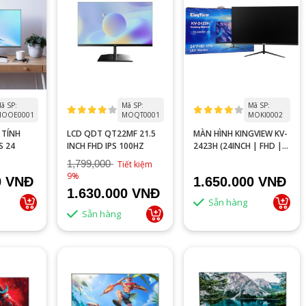
ã SP:
Mã SP:
Mã SP:
MOOE0001
MOQT0001
MOKI0002
 TÍNH
LCD QDT QT22MF 21.5
MÀN HÌNH KINGVIEW KV-
S 24
INCH FHD IPS 100HZ
2423H (24INCH | FHD |
IPS | 100HZ)
1,799,000
Tiết kiệm
9%
0 VNĐ
1.650.000 VNĐ
1.630.000 VNĐ
Sẵn hàng
Sẵn hàng