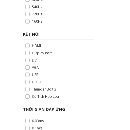
540Hz
720Hz
160Hz
KẾT NỐI
HDMI
Display Port
DVI
VGA
USB
USB-C
Thunder Bolt 3
Có Tích Hợp Loa
THỜI GIAN ĐÁP ỨNG
0.03ms
0.1ms