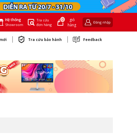
0
giỏ
Hệ thống
Tra cứu
Đăng nhập
đơn hàng
hàng
Showroom
 mới
Tra cứu bảo hành
Feedback