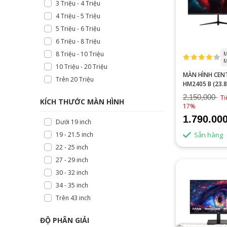
3 Triệu - 4 Triệu
4 Triệu - 5 Triệu
5 Triệu - 6 Triệu
6 Triệu - 8 Triệu
8 Triệu - 10 Triệu
M
M
10 Triệu - 20 Triệu
MÀN HÌNH CEN
Trên 20 Triệu
HM2405 B (23.8
INCH/FHD/IPS/
2,150,000
Ti
KÍCH THƯỚC MÀN HÌNH
ĐEN)
17%
1.790.00
Dưới 19 inch
Sẵn hàng
19 - 21.5 inch
22 - 25 inch
27 - 29 inch
30 - 32 inch
34 - 35 inch
Trên 43 inch
ĐỘ PHÂN GIẢI