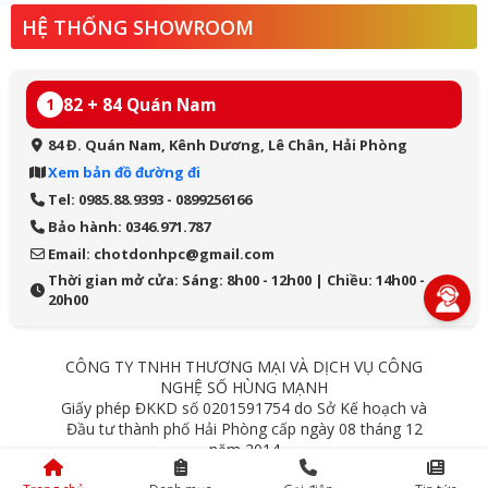
HỆ THỐNG SHOWROOM
82 + 84 Quán Nam
1
84 Đ. Quán Nam, Kênh Dương, Lê Chân, Hải Phòng
Xem bản đồ đường đi
Tel: 0985.88.9393 - 0899256166
Bảo hành: 0346.971.787
Email: chotdonhpc@gmail.com
Thời gian mở cửa: Sáng: 8h00 - 12h00 | Chiều: 14h00 -
20h00
CÔNG TY TNHH THƯƠNG MẠI VÀ DỊCH VỤ CÔNG
NGHỆ SỐ HÙNG MẠNH
Giấy phép ĐKKD số 0201591754 do Sở Kế hoạch và
Đầu tư thành phố Hải Phòng cấp ngày 08 tháng 12
năm 2014
84 Quán Nam - Lê Chân - Hải Phòng