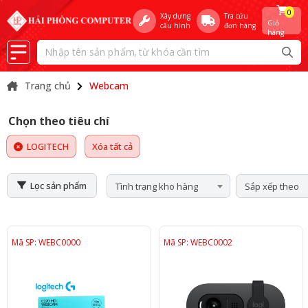
0
Xây dựng
Tra cứu
Giỏ
cấu hình
đơn hàng
hàng
Trang chủ
Webcam
Chọn theo tiêu chí
LOGITECH
Xóa tất cả
Lọc sản phẩm
Tình trạng kho hàng
Sắp xếp theo
Mã SP: WEBC0000
Mã SP: WEBC0002