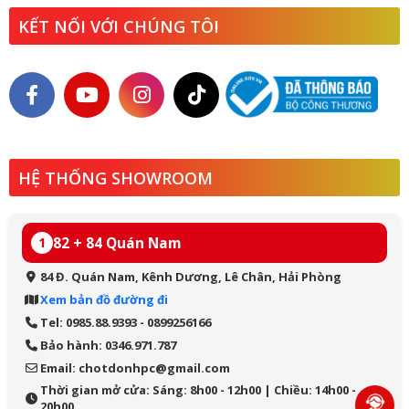
KẾT NỐI VỚI CHÚNG TÔI
HỆ THỐNG SHOWROOM
82 + 84 Quán Nam
1
84 Đ. Quán Nam, Kênh Dương, Lê Chân, Hải Phòng
Xem bản đồ đường đi
Tel: 0985.88.9393 - 0899256166
Bảo hành: 0346.971.787
Email: chotdonhpc@gmail.com
Thời gian mở cửa: Sáng: 8h00 - 12h00 | Chiều: 14h00 -
20h00