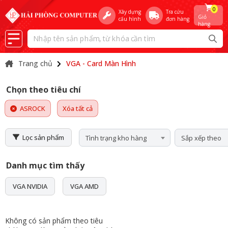
0
Xây dựng
Tra cứu
Giỏ
cấu hình
đơn hàng
hàng
Trang chủ
VGA - Card Màn Hình
Chọn theo tiêu chí
ASROCK
Xóa tất cả
Lọc sản phẩm
Tình trạng kho hàng
Sắp xếp theo
Danh mục tìm thấy
VGA NVIDIA
VGA AMD
Không có sản phẩm theo tiêu