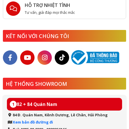
HỖ TRỢ NHIỆT TÌNH
Tư vấn, giải đáp mọi thắc mắc
KẾT NỐI VỚI CHÚNG TÔI
HỆ THỐNG SHOWROOM
82 + 84 Quán Nam
1
84 Đ. Quán Nam, Kênh Dương, Lê Chân, Hải Phòng
Xem bản đồ đường đi