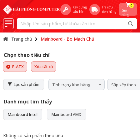
0
Xây dựng
Tra cứu
Giỏ
cấu hình
đơn hàng
hàng
Trang chủ
Mainboard - Bo Mạch Chủ
Chọn theo tiêu chí
E-ATX
Xóa tất cả
Lọc sản phẩm
Tình trạng kho hàng
Sắp xếp theo
Danh mục tìm thấy
Mainboard Intel
Mainboard AMD
Không có sản phẩm theo tiêu