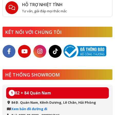
HỖ TRỢ NHIỆT TÌNH
Tư vấn, giải đáp mọi thắc mắc
KẾT NỐI VỚI CHÚNG TÔI
HỆ THỐNG SHOWROOM
82 + 84 Quán Nam
1
84 Đ. Quán Nam, Kênh Dương, Lê Chân, Hải Phòng
Xem bản đồ đường đi