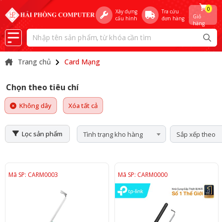
0
Xây dựng
Tra cứu
Giỏ
cấu hình
đơn hàng
hàng
Trang chủ
Card Mạng
Chọn theo tiêu chí
Không dây
Xóa tất cả
Lọc sản phẩm
Tình trạng kho hàng
Sắp xếp theo
Mã SP: CARM0003
Mã SP: CARM0000