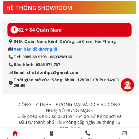
HỆ THỐNG SHOWROOM
82 + 84 Quán Nam
1
84 Đ. Quán Nam, Kênh Dương, Lê Chân, Hải Phòng
Xem bản đồ đường đi
Tel: 0985.88.9393 - 0899256166
Bảo hành: 0346.971.787
Email: chotdonhpc@gmail.com
Thời gian mở cửa: Sáng: 8h00 - 12h00 | Chiều: 14h00 -
20h00
CÔNG TY TNHH THƯƠNG MẠI VÀ DỊCH VỤ CÔNG
NGHỆ SỐ HÙNG MẠNH
Giấy phép ĐKKD số 0201591754 do Sở Kế hoạch và
Đầu tư thành phố Hải Phòng cấp ngày 08 tháng 12
năm 2014
84 Quán Nam - Lê Chân - Hải Phòng