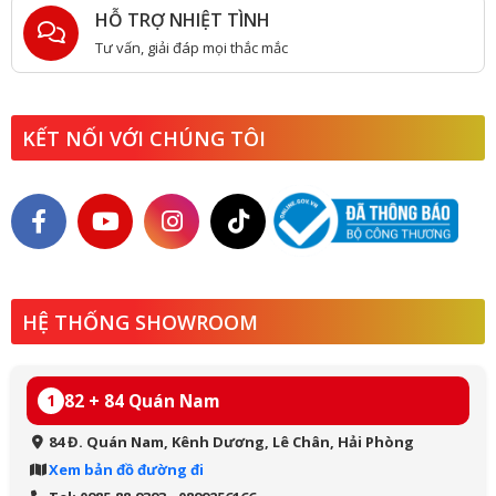
HỖ TRỢ NHIỆT TÌNH
Tư vấn, giải đáp mọi thắc mắc
KẾT NỐI VỚI CHÚNG TÔI
HỆ THỐNG SHOWROOM
82 + 84 Quán Nam
1
84 Đ. Quán Nam, Kênh Dương, Lê Chân, Hải Phòng
Xem bản đồ đường đi