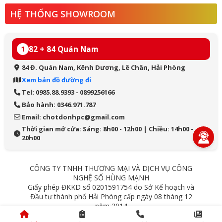
HỆ THỐNG SHOWROOM
82 + 84 Quán Nam
1
84 Đ. Quán Nam, Kênh Dương, Lê Chân, Hải Phòng
Xem bản đồ đường đi
Tel: 0985.88.9393 - 0899256166
Bảo hành: 0346.971.787
Email: chotdonhpc@gmail.com
Thời gian mở cửa: Sáng: 8h00 - 12h00 | Chiều: 14h00 -
20h00
CÔNG TY TNHH THƯƠNG MẠI VÀ DỊCH VỤ CÔNG
NGHỆ SỐ HÙNG MẠNH
Giấy phép ĐKKD số 0201591754 do Sở Kế hoạch và
Đầu tư thành phố Hải Phòng cấp ngày 08 tháng 12
năm 2014
84 Quán Nam - Lê Chân - Hải Phòng