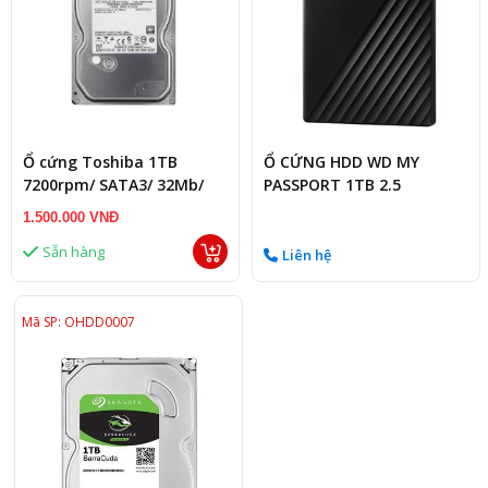
Ổ cứng Toshiba 1TB
Ổ CỨNG HDD WD MY
7200rpm/ SATA3/ 32Mb/
PASSPORT 1TB 2.5
3.5Inch Likenew FV
1.500.000 VNĐ
Sẵn hàng
Liên hệ
Mã SP: OHDD0007