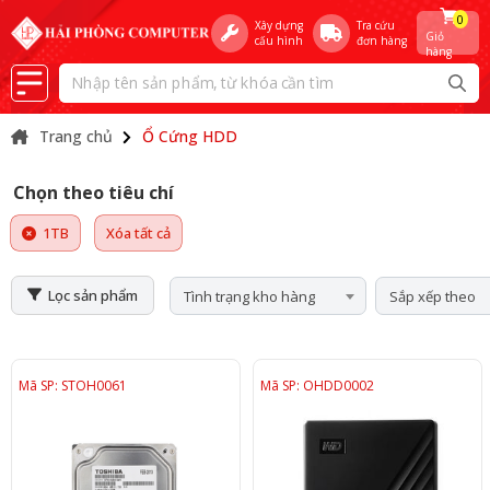
0
Xây dựng
Tra cứu
Giỏ
cấu hình
đơn hàng
hàng
Trang chủ
Ổ Cứng HDD
Chọn theo tiêu chí
1TB
Xóa tất cả
Lọc sản phẩm
Tình trạng kho hàng
Sắp xếp theo
Mã SP: STOH0061
Mã SP: OHDD0002