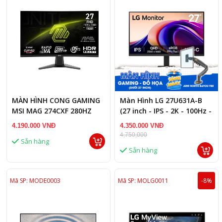
MÀN HÌNH CONG GAMING
Màn Hình LG 27U631A-B
MSI MAG 274CXF 280HZ
(27 inch - IPS - 2K - 100Hz -
0.5MS
5ms - USB Type C)
4.190.000 VNĐ
4.350.000 VNĐ
4,750,000
Sẵn hàng
Sẵn hàng
Mã SP: MODE0003
Mã SP: MOLG0011
-8%