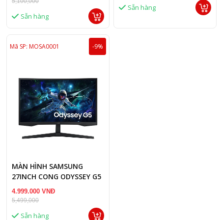
5,100,000
Sẵn hàng
Sẵn hàng
Mã SP: MOSA0001
-9%
MÀN HÌNH SAMSUNG
27INCH CONG ODYSSEY G5
G55C LS27CG552EEXXV 2K
4.999.000 VNĐ
165HZ 1MS
5,499,000
Sẵn hàng