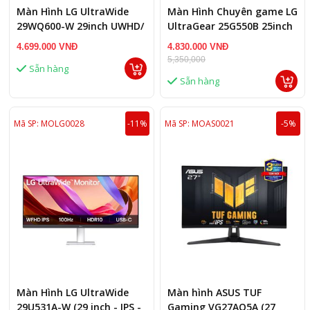
Màn Hình LG UltraWide
Màn Hình Chuyên game LG
29WQ600-W 29inch UWHD/
UltraGear 25G550B 25inch
IPS/ 100Hz
300Hz FHD
4.699.000 VNĐ
4.830.000 VNĐ
5,350,000
Sẵn hàng
Sẵn hàng
Mã SP: MOLG0028
-11%
Mã SP: MOAS0021
-5%
Màn Hình LG UltraWide
Màn hình ASUS TUF
29U531A-W (29 inch - IPS -
Gaming VG27AQ5A (27