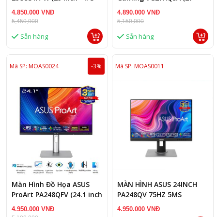
WFHD - 100Hz - 5ms - USB
inch - IPS - 2K - 210Hz -
4.850.000 VNĐ
4.890.000 VNĐ
TypeC - Speaker )
1ms - Speaker
5,450,000
5,150,000
Sẵn hàng
Sẵn hàng
Mã SP: MOAS0024
-3%
Mã SP: MOAS0011
Màn Hình Đồ Họa ASUS
MÀN HÌNH ASUS 24INCH
ProArt PA248QFV (24.1 inch
PA248QV 75HZ 5MS
- IPS - WUXGA - 100Hz -
4.950.000 VNĐ
4.950.000 VNĐ
5ms - Speaker)