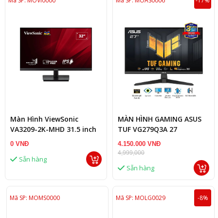
Mã SP: MOVI0000
Mã SP: MOAS0006
-17%
Màn Hình ViewSonic
MÀN HÌNH GAMING ASUS
VA3209-2K-MHD 31.5 inch
TUF VG279Q3A 27
IPS/ QHD/75Hz
0 VNĐ
4.150.000 VNĐ
4,999,000
Sẵn hàng
Sẵn hàng
Mã SP: MOMS0000
Mã SP: MOLG0029
-8%