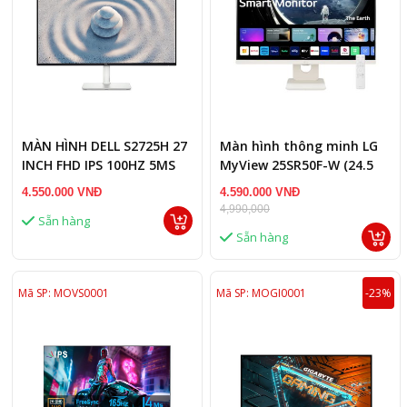
MÀN HÌNH DELL S2725H 27
Màn hình thông minh LG
INCH FHD IPS 100HZ 5MS
MyView 25SR50F-W (24.5
LOA
inch - IPS - FHD - 8ms -
4.550.000 VNĐ
4.590.000 VNĐ
webOS)
4,990,000
Sẵn hàng
Sẵn hàng
Mã SP: MOVS0001
Mã SP: MOGI0001
-23%