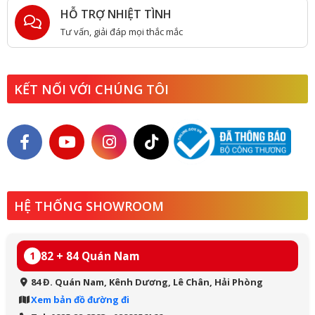
HỖ TRỢ NHIỆT TÌNH
Tư vấn, giải đáp mọi thắc mắc
KẾT NỐI VỚI CHÚNG TÔI
HỆ THỐNG SHOWROOM
82 + 84 Quán Nam
1
84 Đ. Quán Nam, Kênh Dương, Lê Chân, Hải Phòng
Xem bản đồ đường đi