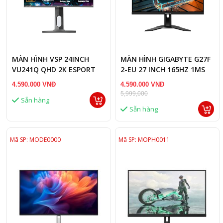
MÀN HÌNH VSP 24INCH
MÀN HÌNH GIGABYTE G27F
VU241Q QHD 2K ESPORT
2-EU 27 INCH 165HZ 1MS
GAMING 165HZ 1MS
4.590.000 VNĐ
4.590.000 VNĐ
5,999,000
Sẵn hàng
Sẵn hàng
Mã SP: MODE0000
Mã SP: MOPH0011