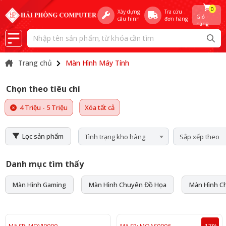
0
Xây dựng
Tra cứu
Giỏ
cấu hình
đơn hàng
hàng
Trang chủ
Màn Hình Máy Tính
Chọn theo tiêu chí
4 Triệu - 5 Triệu
Xóa tất cả
Lọc sản phẩm
Tình trạng kho hàng
Sắp xếp theo
Danh mục tìm thấy
Màn Hình Gaming
Màn Hình Chuyên Đồ Họa
Màn Hình C