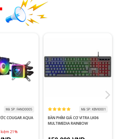
T
Mã SP: FAND0005
Mã SP: KBVI0001
ƯỚC COUGAR AQUA
BÀN PHÍM GIẢ CƠ VITRA LK06
MÀN HÌNH
MULTIMEDIA RAINBOW
V2218S 100HZ 
ĐEN
1,790,0
t kiệm 21%