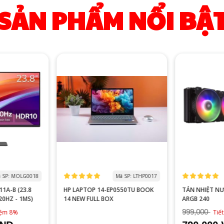
SẢN PHẨM NỔI BẬ
 SP: MOLG0018
Mã SP: LTHP0017
1A-B (23.8
HP LAPTOP 14-EP0550TU BOOK
TẢN NHIỆT N
120HZ - 1MS)
14 NEW FULL BOX
ARGB 240
999,000
kiệm 8%
Tiế