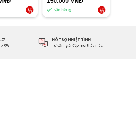
 VNĐ
150.000 VNĐ
1.500
Sẵn hàng
Sẵn 
LỢI
HỖ TRỢ NHIỆT TÌNH
góp 0%
Tư vấn, giải đáp mọi thắc mắc