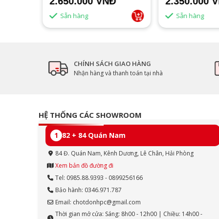
2.650.000 VNĐ
2.350.000 
Sẵn hàng
Sẵn hàng
CHÍNH SÁCH GIAO HÀNG
Nhận hàng và thanh toán tại nhà
HỆ THỐNG CÁC SHOWROOM
1
82 + 84 Quán Nam
84 Đ. Quán Nam, Kênh Dương, Lê Chân, Hải Phòng
Xem bản đồ đường đi
Tel: 0985.88.9393 - 0899256166
Bảo hành: 0346.971.787
Email: chotdonhpc@gmail.com
Thời gian mở cửa: Sáng: 8h00 - 12h00 | Chiều: 14h00 -