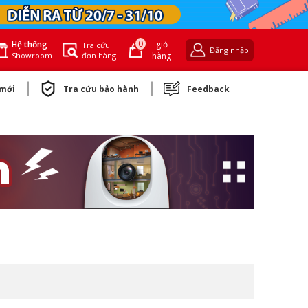
0
giỏ
Hệ thống
Tra cứu
Đăng nhập
đơn hàng
hàng
Showroom
 mới
Tra cứu bảo hành
Feedback