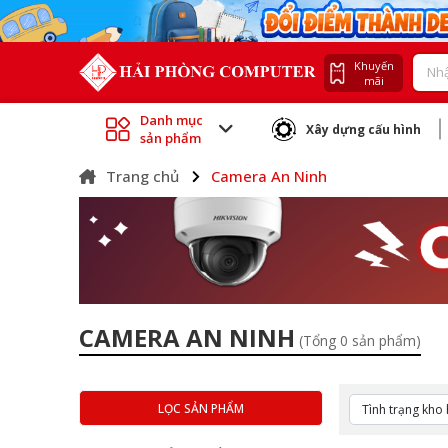
Khuyến
mãi
Danh mục
Xây dựng cấu hình
sản phẩm
Trang chủ
Camera An Ninh
CAMERA AN NINH
(Tổng 0 sản phẩm)
LỌC SẢN PHẨM