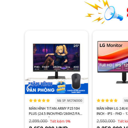
 MOGI0006
Mã SP: MOTA0000
Mã
S27FA
MÀN HÌNH TITAN ARMY P2510H
MÀN HÌNH LG 24U41
YÊN GAME
PLUS (24.5 INCH/FHD/260HZ/FAST
INCH - IPS - FHD - 
IPS/1MS/PHẲNG)
2,899,000
2,550,000
16%
Tiết kiệm 9%
Tiết 