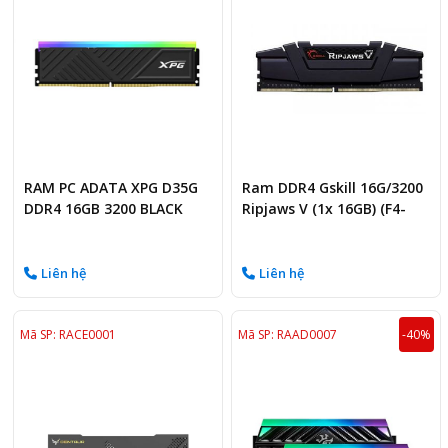
RAM PC ADATA XPG D35G
Ram DDR4 Gskill 16G/3200
DDR4 16GB 3200 BLACK
Ripjaws V (1x 16GB) (F4-
RGB (AX4U320016G16A-
3200C16S-16GVK)
SBKD35G)
Liên hệ
Liên hệ
Mã SP: RACE0001
Mã SP: RAAD0007
-40%