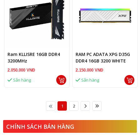
Ram KLLISRE 16GB DDR4
RAM PC ADATA XPG D35G
3200MHz
DDR4 16GB 3200 WHITE
RGB ( AX4U320016G16A-
2.050.000 VNĐ
2.150.000 VNĐ
SWHD35G )
Sẵn hàng
Sẵn hàng
1
2
CHÍNH SÁCH BÁN HÀNG