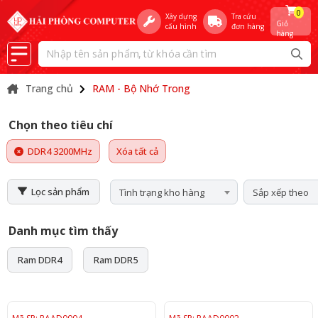
0
Xây dựng
Tra cứu
Giỏ
cấu hình
đơn hàng
hàng
Trang chủ
RAM - Bộ Nhớ Trong
Chọn theo tiêu chí
DDR4 3200MHz
Xóa tất cả
Lọc sản phẩm
Tình trạng kho hàng
Sắp xếp theo
Danh mục tìm thấy
Ram DDR4
Ram DDR5