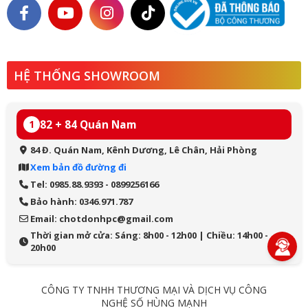
HỆ THỐNG SHOWROOM
82 + 84 Quán Nam
1
84 Đ. Quán Nam, Kênh Dương, Lê Chân, Hải Phòng
Xem bản đồ đường đi
Tel: 0985.88.9393 - 0899256166
Bảo hành: 0346.971.787
Email: chotdonhpc@gmail.com
Thời gian mở cửa: Sáng: 8h00 - 12h00 | Chiều: 14h00 -
20h00
CÔNG TY TNHH THƯƠNG MẠI VÀ DỊCH VỤ CÔNG
NGHỆ SỐ HÙNG MẠNH