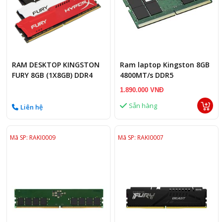
RAM DESKTOP KINGSTON
Ram laptop Kingston 8GB
FURY 8GB (1X8GB) DDR4
4800MT/s DDR5
3200MHZ
KVR48S40BS6-8
1.890.000 VNĐ
Sẵn hàng
Liên hệ
Mã SP: RAKI0009
Mã SP: RAKI0007