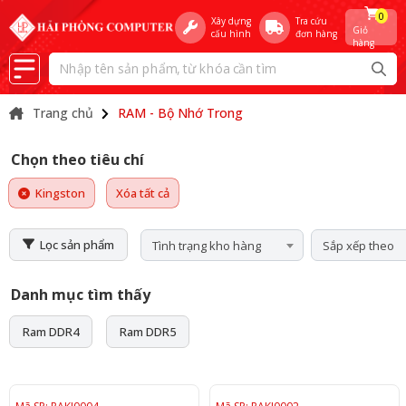
0
Xây dựng
Tra cứu
Giỏ
cấu hình
đơn hàng
hàng
Trang chủ
RAM - Bộ Nhớ Trong
Chọn theo tiêu chí
Kingston
Xóa tất cả
Lọc sản phẩm
Tình trạng kho hàng
Sắp xếp theo
Danh mục tìm thấy
Ram DDR4
Ram DDR5