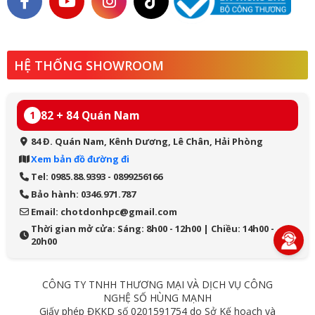
HỆ THỐNG SHOWROOM
82 + 84 Quán Nam
1
84 Đ. Quán Nam, Kênh Dương, Lê Chân, Hải Phòng
Xem bản đồ đường đi
Tel: 0985.88.9393 - 0899256166
Bảo hành: 0346.971.787
Email: chotdonhpc@gmail.com
Thời gian mở cửa: Sáng: 8h00 - 12h00 | Chiều: 14h00 -
20h00
CÔNG TY TNHH THƯƠNG MẠI VÀ DỊCH VỤ CÔNG
NGHỆ SỐ HÙNG MẠNH
Giấy phép ĐKKD số 0201591754 do Sở Kế hoạch và