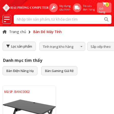
0
Xây dựng
Tra cứu
Giỏ
cấu hình
đơn hàng
hàng
Trang chủ
Bàn Để Máy Tính
Lọc sản phẩm
Tình trạng kho hàng
Sắp xếp theo
Danh mục tìm thấy
Bàn Điện Nâng Hạ
Bàn Gaming Giá Rẻ
Mã SP: BANC0002