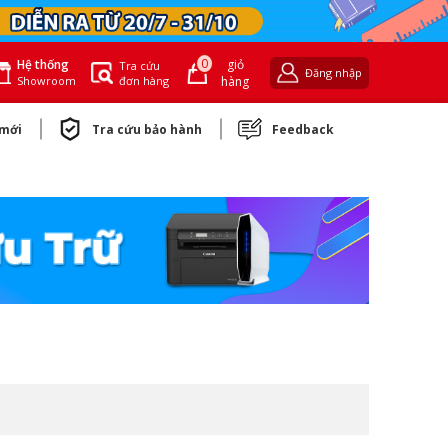
0
giỏ
Hệ thống
Tra cứu
Đăng nhập
đơn hàng
hàng
Showroom
 mới
Tra cứu bảo hành
Feedback