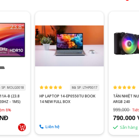
 SP: MOLG0018
Mã SP: LTHP0017
1A-B (23.8
HP LAPTOP 14-EP0550TU BOOK
TẢN NHIỆT N
120HZ - 1MS)
14 NEW FULL BOX
ARGB 240
999,000
kiệm 8%
Tiế
VNĐ
790.000
Liên hệ
Sẵn hàng