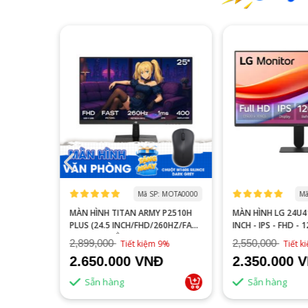
 MOGI0006
Mã SP: MOTA0000
Mã
S27FA
MÀN HÌNH TITAN ARMY P2510H
MÀN HÌNH LG 24U41
YÊN GAME
PLUS (24.5 INCH/FHD/260HZ/FAST
INCH - IPS - FHD - 
IPS/1MS/PHẲNG)
2,899,000
2,550,000
16%
Tiết kiệm 9%
Tiết 
2.650.000 VNĐ
2.350.000 
Sẵn hàng
Sẵn hàng