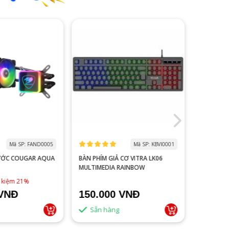
Mã SP: FAND0005
Mã SP: KBVI0001
ƯỚC COUGAR AQUA
BÀN PHÍM GIẢ CƠ VITRA LK06
MÀN HÌNH
MULTIMEDIA RAINBOW
V2218S 100HZ 
ĐEN
1,790,0
t kiệm 21%
 VNĐ
150.000 VNĐ
1.500
Sẵn hàng
Sẵn 