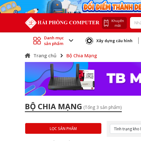
Khuyến
mãi
Danh mục
Xây dựng cấu hình
sản phẩm
Trang chủ
Bộ Chia Mạng
BỘ CHIA MẠNG
(Tổng 3 sản phẩm)
LỌC SẢN PHẨM