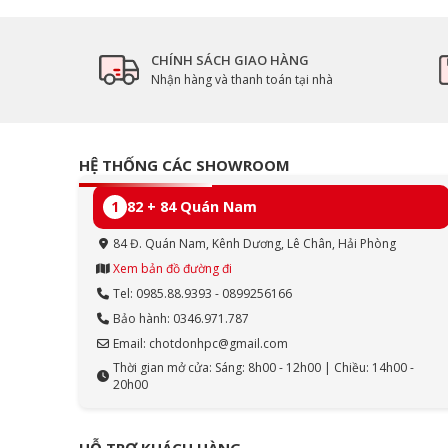
CHÍNH SÁCH GIAO HÀNG
Nhận hàng và thanh toán tại nhà
HỆ THỐNG CÁC SHOWROOM
1
82 + 84 Quán Nam
84 Đ. Quán Nam, Kênh Dương, Lê Chân, Hải Phòng
Xem bản đồ đường đi
Tel: 0985.88.9393 - 0899256166
Bảo hành: 0346.971.787
Email: chotdonhpc@gmail.com
Thời gian mở cửa: Sáng: 8h00 - 12h00 | Chiều: 14h00 -
20h00
HỖ TRỢ KHÁCH HÀNG