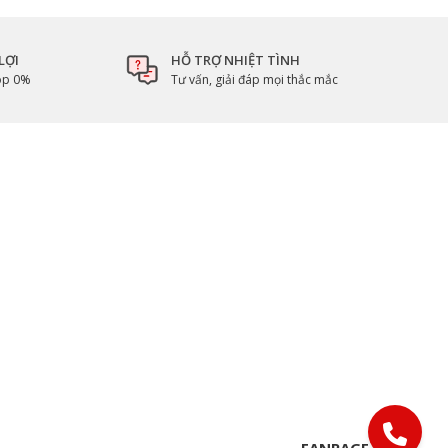
LỢI
HỖ TRỢ NHIỆT TÌNH
góp 0%
Tư vấn, giải đáp mọi thắc mắc
FANPAGE