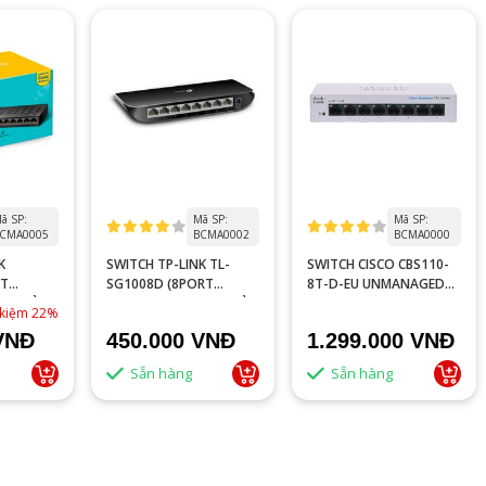
ã SP:
Mã SP:
Mã SP:
CMA0005
BCMA0002
BCMA0000
K
SWITCH TP-LINK TL-
SWITCH CISCO CBS110-
RT
SG1008D (8PORT
8T-D-EU UNMANAGED
BPS VỎ
10/100/1000MBPS - VỎ
8-PORT GE, DESKTOP,
 kiệm 22%
NHỰA)
EXT PS
VNĐ
450.000 VNĐ
1.299.000 VNĐ
Sẵn hàng
Sẵn hàng