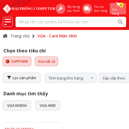
0
Xây dựng
Tra cứu
Giỏ
cấu hình
đơn hàng
hàng
Trang chủ
VGA - Card Màn Hình
Chọn theo tiêu chí
SAPPHIRE
Xóa tất cả
Lọc sản phẩm
Tình trạng kho hàng
Sắp xếp theo
Danh mục tìm thấy
VGA NVIDIA
VGA AMD