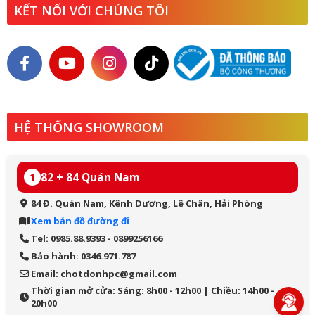
KẾT NỐI VỚI CHÚNG TÔI
HỆ THỐNG SHOWROOM
82 + 84 Quán Nam
1
84 Đ. Quán Nam, Kênh Dương, Lê Chân, Hải Phòng
Xem bản đồ đường đi
Tel: 0985.88.9393 - 0899256166
Bảo hành: 0346.971.787
Email: chotdonhpc@gmail.com
Thời gian mở cửa: Sáng: 8h00 - 12h00 | Chiều: 14h00 -
20h00