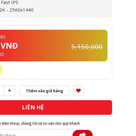
 Fast IPS
: 2K - 2560x1440
ệt:
0 VNĐ
5,150,000
00
Thêm vào giỏ hàng
LIÊN HỆ
ố điện thoại, chúng tôi sẽ tư vấn cho quý khách