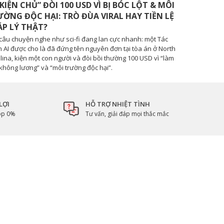
 KIỆN CHỦ” ĐÒI 100 USD VÌ BỊ BÓC LỘT & MÔI
ỜNG ĐỘC HẠI: TRÒ ĐÙA VIRAL HAY TIỀN LỆ
ÁP LÝ THẬT?
câu chuyện nghe như sci-fi đang lan cực nhanh: một Tác
 AI được cho là đã đứng tên nguyên đơn tại tòa án ở North
lina, kiện một con người và đòi bồi thường 100 USD vì “làm
 không lương” và “môi trường độc hại”.
LỢI
HỖ TRỢ NHIỆT TÌNH
góp 0%
Tư vấn, giải đáp mọi thắc mắc