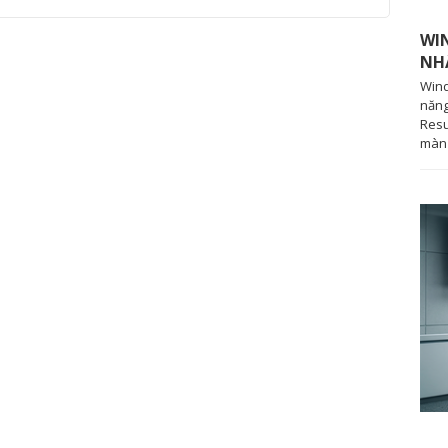
hản ứng nhanh hơn, hạn chế hiện tượng xé hình và
i đấu eSports.
WI
NH
iện tượng nhòe hoặc bóng mờ, đảm bảo hình ảnh
Wind
u thế lớn khi chơi các tựa game như Valorant,
năng
Resu
màn 