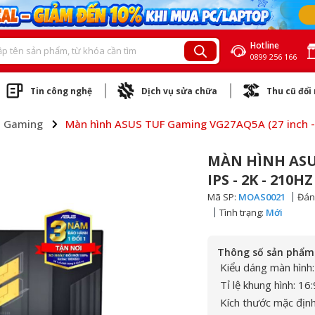
Hotline
0899 256 166
Tin công nghệ
Dịch vụ sửa chữa
Thu cũ đổi
h Gaming
Màn hình ASUS TUF Gaming VG27AQ5A (27 inch - I
MÀN HÌNH ASU
IPS - 2K - 210H
Mã SP:
MOAS0021
Đán
Tình trạng:
Mới
Thông số sản phẩm
Kiểu dáng màn hình
Tỉ lệ khung hình: 16:
Kích thước mặc định