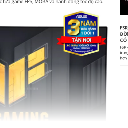
các tựa game FPS, MOBA và hành động tốc độ cao.
FSR
ĐỜI
CÓ
FSR 
trun
hơn 