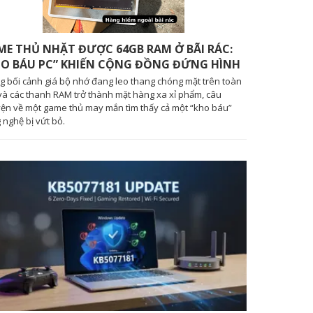
ME THỦ NHẶT ĐƯỢC 64GB RAM Ở BÃI RÁC:
HO BÁU PC” KHIẾN CỘNG ĐỒNG ĐỨNG HÌNH
g bối cảnh giá bộ nhớ đang leo thang chóng mặt trên toàn
và các thanh RAM trở thành mặt hàng xa xỉ phẩm, câu
ện về một game thủ may mắn tìm thấy cả một “kho báu”
 nghệ bị vứt bỏ.