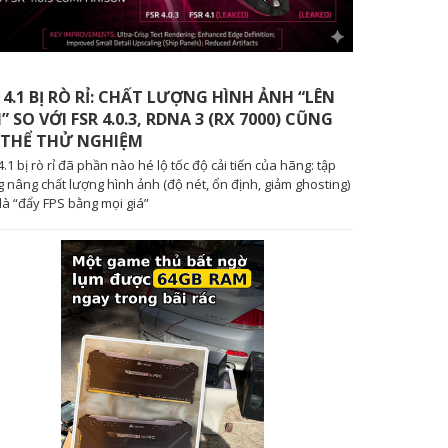
 4.1 BỊ RÒ RỈ: CHẤT LƯỢNG HÌNH ẢNH “LÊN
” SO VỚI FSR 4.0.3, RDNA 3 (RX 7000) CŨNG
 THỂ THỬ NGHIỆM
4.1 bị rò rỉ đã phần nào hé lộ tốc độ cải tiến của hãng: tập
g nâng chất lượng hình ảnh (độ nét, ổn định, giảm ghosting)
là “đẩy FPS bằng mọi giá”