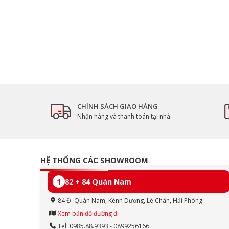
CHÍNH SÁCH GIAO HÀNG
Nhận hàng và thanh toán tại nhà
HỆ THỐNG CÁC SHOWROOM
1
82 + 84 Quán Nam
84 Đ. Quán Nam, Kênh Dương, Lê Chân, Hải Phòng
Xem bản đồ đường đi
Tel: 0985.88.9393 - 0899256166
Tấm nền IPS – Màu sắc sống động, góc nhìn