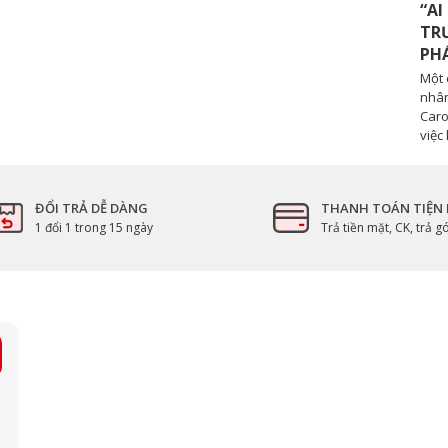
“AI
TRƯ
PH
Một 
nhân
Caro
việc
ĐỔI TRẢ DỄ DÀNG
THANH TOÁN TIỆN 
1 đổi 1 trong 15 ngày
Trả tiền mặt, CK, trả 
 rộng