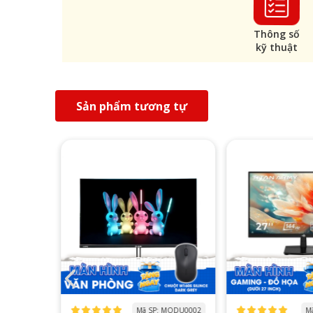
Thông số
kỹ thuật
Sản phẩm tương tự
 MODU0002
Mã SP: MOTA0011
Mã