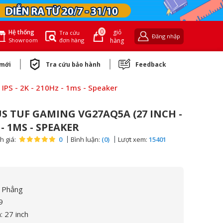
0
giỏ
Hệ thống
Tra cứu
Đăng nhập
đơn hàng
hàng
Showroom
 mới
Tra cứu bảo hành
Feedback
PS - 2K - 210Hz - 1ms - Speaker
S TUF GAMING VG27AQ5A (27 INCH -
Z - 1MS - SPEAKER
h giá:
0
Bình luận:
(0)
Lượt xem:
15401
: Phẳng
9
: 27 inch