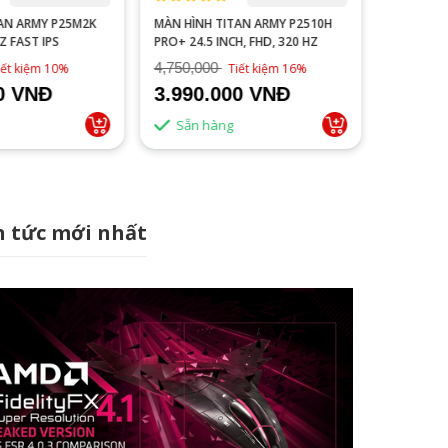
AN ARMY P2510H
MÀN HÌNH LG ULTRAGEAR
MÀN HÌNH
H, FHD, 320 HZ
27GP750-B 27 INCH IPS FHD
PLUS (24
240HZ 1MS HDR FREESYNC G-
IPS/1MS/
4,999,000
2,899,0
iết kiệm 16%
Tiết kiệm 22%
SYNC
00 VNĐ
3.890.000 VNĐ
2.650
Sẵn hàng
Sẵn 
n tức mới nhất