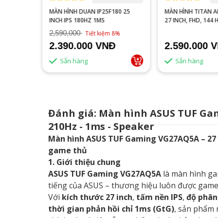
80 25
MÀN HÌNH TITAN ARMY P2718C
MÀN HÌNH DUAN DT
27 INCH, FHD, 144 HZ
INCH 144HZ FULL H
8%
2.590.000 VNĐ
2.400.000 
Sẵn hàng
Sẵn hàng
Đánh giá: Màn hình ASUS TUF Gami
210Hz - 1ms - Speaker
Màn hình ASUS TUF Gaming VG27AQ5A – 27 in
game thủ
1. Giới thiệu chung
ASUS TUF Gaming VG27AQ5A
là màn hình ga
tiếng của ASUS – thương hiệu luôn được game 
Với
kích thước 27 inch
,
tấm nền IPS
,
độ phân
thời gian phản hồi chỉ 1ms (GtG)
, sản phẩm 