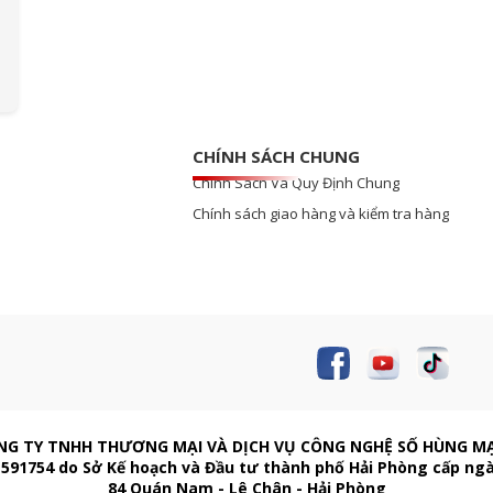
CHÍNH SÁCH CHUNG
Chính Sách Và Quy Định Chung
Chính sách giao hàng và kiểm tra hàng
NG TY TNHH THƯƠNG MẠI VÀ DỊCH VỤ CÔNG NGHỆ SỐ HÙNG M
591754 do Sở Kế hoạch và Đầu tư thành phố Hải Phòng cấp ng
84 Quán Nam - Lê Chân - Hải Phòng