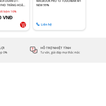
NCH DUAN DT-
MACBOOK PRO 13 TOUCHBAR M1
MÀN HÌNH
NG HOẶC
NEW 99%
MYVIEW 25
IPS - FHD
4,990,0
iết kiệm 16%
00 VNĐ
4.590
Liên hệ
Sẵn 
LỢI
HỖ TRỢ NHIỆT TÌNH
góp 0%
Tư vấn, giải đáp mọi thắc mắc