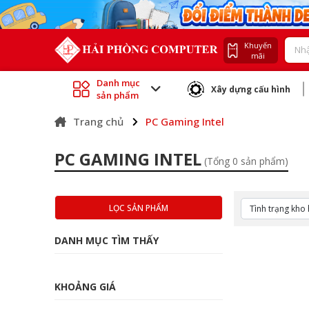
Khuyến
mãi
Danh mục
Xây dựng cấu hình
sản phẩm
Trang chủ
PC Gaming Intel
PC GAMING INTEL
(Tổng 0 sản phẩm)
LỌC SẢN PHẨM
DANH MỤC TÌM THẤY
KHOẢNG GIÁ