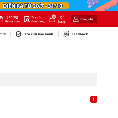
0
giỏ
Hệ thống
Tra cứu
Đăng nhập
đơn hàng
hàng
Showroom
 mới
Tra cứu bảo hành
Feedback
1