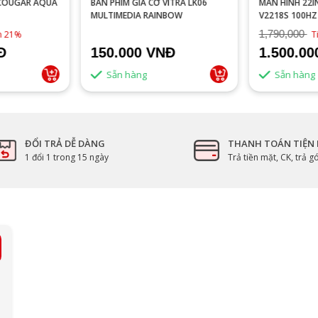
 COUGAR AQUA
BÀN PHÍM GIẢ CƠ VITRA LK06
MÀN HÌNH 22I
MULTIMEDIA RAINBOW
V2218S 100HZ FHD TRẮ
ĐEN
1,790,000
ệm 21%
T
Đ
150.000 VNĐ
1.500.0
Sẵn hàng
Sẵn hàng
ĐỔI TRẢ DỄ DÀNG
THANH TOÁN TIỆN 
1 đổi 1 trong 15 ngày
Trả tiền mặt, CK, trả 