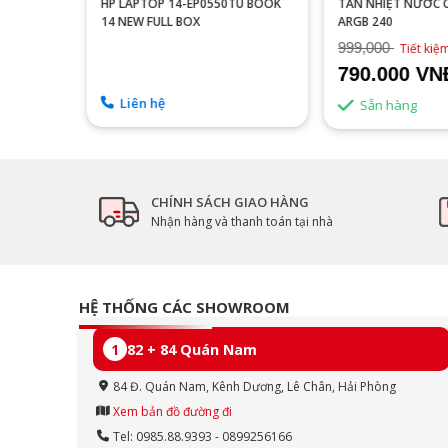
 (23.8
HP LAPTOP 14-EP0550TU BOOK
TẢN NHIỆT NƯỚC
 - 1MS)
14 NEW FULL BOX
ARGB 240
999,000
8%
Tiết ki
790.000 VN
Liên hệ
Sẵn hàng
CHÍNH SÁCH GIAO HÀNG
Nhận hàng và thanh toán tại nhà
HỆ THỐNG CÁC SHOWROOM
1
82 + 84 Quán Nam
84 Đ. Quán Nam, Kênh Dương, Lê Chân, Hải Phòng
Xem bản đồ đường đi
Tel: 0985.88.9393 - 0899256166