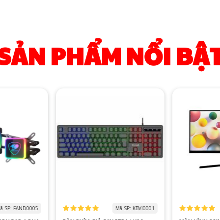
SẢN PHẨM NỔI BẬ
ã SP: FAND0005
Mã SP: KBVI0001