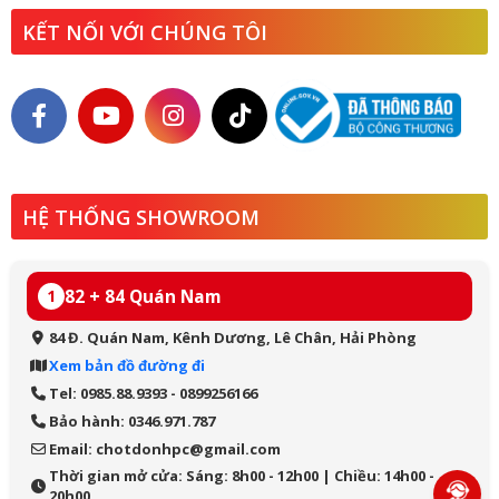
KẾT NỐI VỚI CHÚNG TÔI
HỆ THỐNG SHOWROOM
82 + 84 Quán Nam
1
84 Đ. Quán Nam, Kênh Dương, Lê Chân, Hải Phòng
Xem bản đồ đường đi
Tel: 0985.88.9393 - 0899256166
Bảo hành: 0346.971.787
Email: chotdonhpc@gmail.com
Thời gian mở cửa: Sáng: 8h00 - 12h00 | Chiều: 14h00 -
20h00