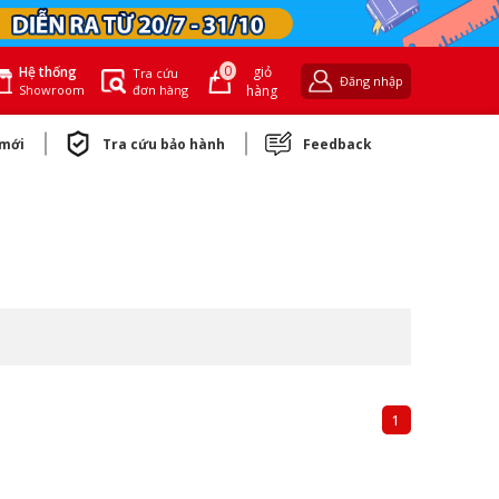
0
giỏ
Hệ thống
Tra cứu
Đăng nhập
đơn hàng
hàng
Showroom
 mới
Tra cứu bảo hành
Feedback
1