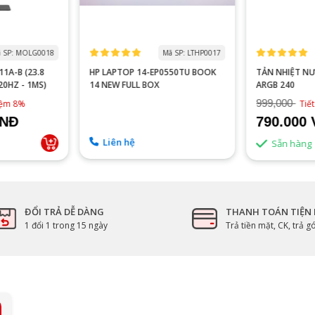
 SP: MOLG0018
Mã SP: LTHP0017
1A-B (23.8
HP LAPTOP 14-EP0550TU BOOK
TẢN NHIỆT N
120HZ - 1MS)
14 NEW FULL BOX
ARGB 240
999,000
kiệm 8%
Tiế
VNĐ
790.000
Liên hệ
Sẵn hàng
ĐỔI TRẢ DỄ DÀNG
THANH TOÁN TIỆN 
1 đổi 1 trong 15 ngày
Trả tiền mặt, CK, trả 