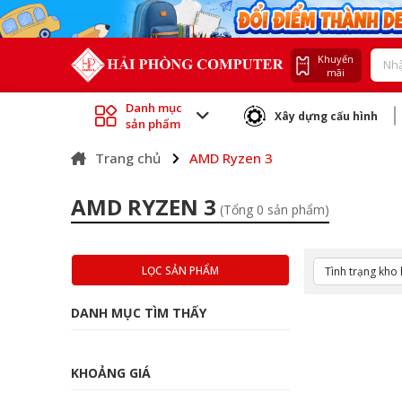
Khuyến
mãi
Danh mục
Xây dựng cấu hình
sản phẩm
Trang chủ
AMD Ryzen 3
AMD RYZEN 3
(Tổng 0 sản phẩm)
LỌC SẢN PHẨM
DANH MỤC TÌM THẤY
KHOẢNG GIÁ