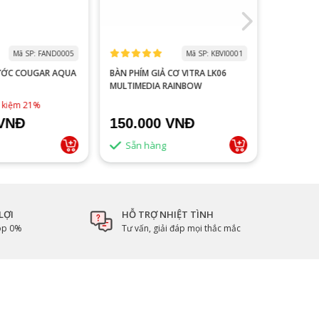
Mã SP: FAND0005
Mã SP: KBVI0001
ƯỚC COUGAR AQUA
BÀN PHÍM GIẢ CƠ VITRA LK06
MÀN HÌNH
MULTIMEDIA RAINBOW
V2218S 100HZ 
ĐEN
1,790,0
t kiệm 21%
 VNĐ
150.000 VNĐ
1.500
Sẵn hàng
Sẵn 
LỢI
HỖ TRỢ NHIỆT TÌNH
góp 0%
Tư vấn, giải đáp mọi thắc mắc