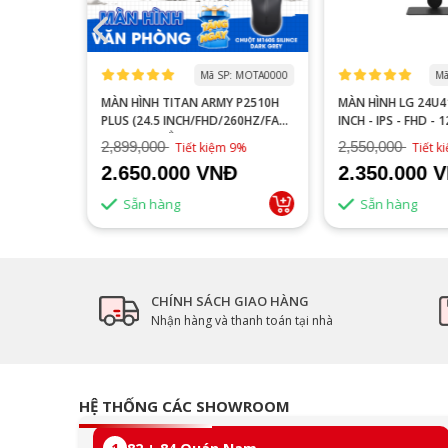
 MOGI0006
Mã SP: MOTA0000
Mã
S27FA
MÀN HÌNH TITAN ARMY P2510H
MÀN HÌNH LG 24U41
YÊN GAME
PLUS (24.5 INCH/FHD/260HZ/FAST
INCH - IPS - FHD - 
IPS/1MS/PHẲNG)
2,899,000
2,550,000
16%
Tiết kiệm 9%
Tiết 
2.650.000 VNĐ
2.350.000 
Sẵn hàng
Sẵn hàng
CHÍNH SÁCH GIAO HÀNG
Nhận hàng và thanh toán tại nhà
HỆ THỐNG CÁC SHOWROOM