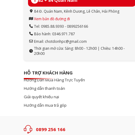
1
82 + 84 Quán Nam
84 Đ. Quán Nam, Kênh Dương, Lê Chân, Hải Phòng
Xem bản đồ đường đi
Tel: 0985.88.9393 - 0899256166
Bảo hành: 0346.971.787
Email: chotdonhpc@gmail.com
Thời gian mở cửa: Sáng: 8h00 - 12h00 | Chiều: 14h00 -
20h00
HỖ TRỢ KHÁCH HÀNG
Hướng Dẫn Mua Hàng Trực Tuyến
Hướng dẫn thanh toán
Giải quyết khiếu nại
Hướng dẫn mua trả góp
0899 256 166